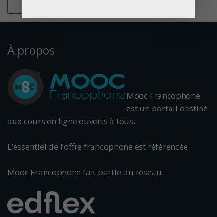
À propos
Mooc Francophone
est un portail destiné
aux cours en ligne ouverts à tous.
L’essentiel de l’offre francophone est référencée.
Mooc Francophone fait partie du réseau :