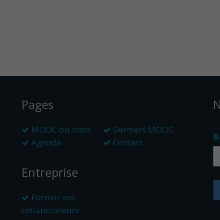
Pages
N
MOOC du mois
Derniers MOOC
R
Agenda
Contact
Entreprise
Formez vos
collaborateurs