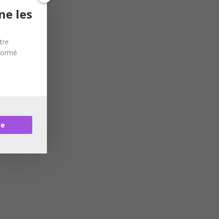
ne les
tre
nformé
re