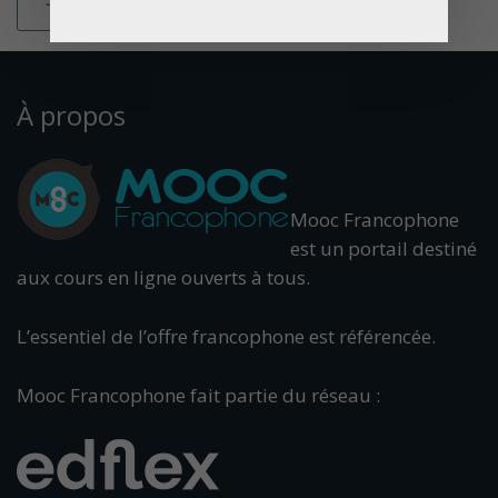
À propos
Mooc Francophone
est un portail destiné
aux cours en ligne ouverts à tous.
L’essentiel de l’offre francophone est référencée.
Mooc Francophone fait partie du réseau :