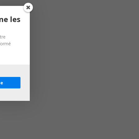
ne les
tre
nformé
re