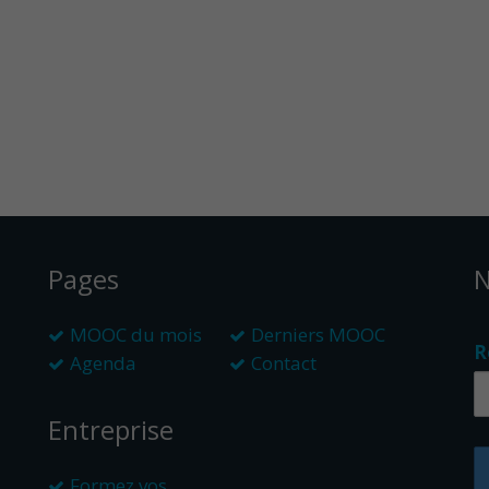
Pages
N
MOOC du mois
Derniers MOOC
R
Agenda
Contact
Entreprise
Formez vos