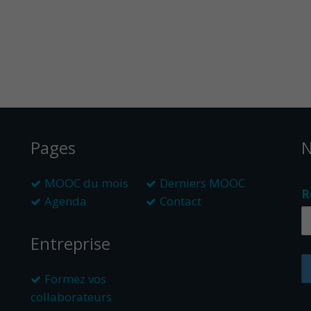
Pages
N
MOOC du mois
Derniers MOOC
R
Agenda
Contact
Entreprise
Formez vos
collaborateurs