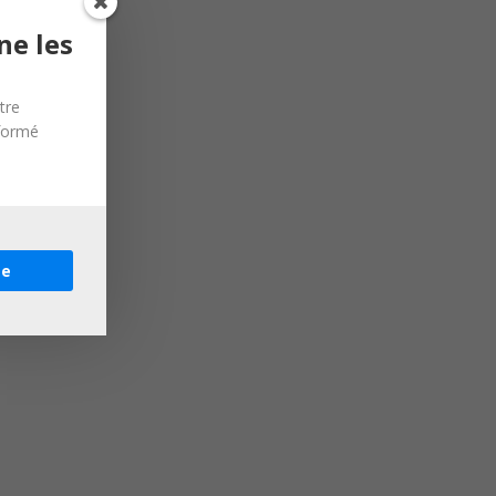
ne les
tre
nformé
re