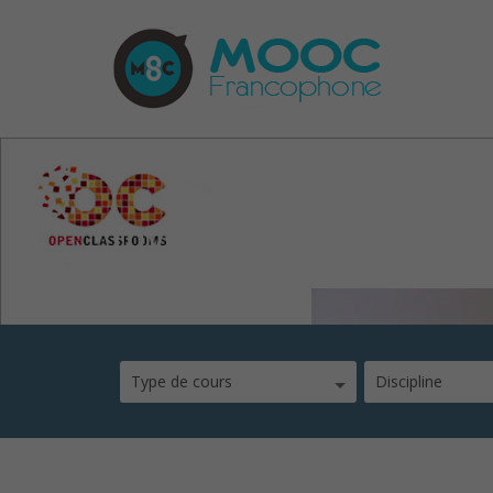
mvc-avec-apache-stru
Type de cours
Discipline