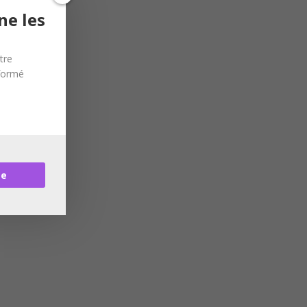
ne les
tre
nformé
re