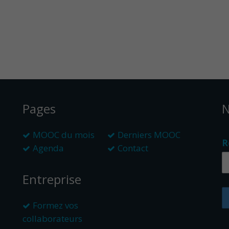
Pages
N
MOOC du mois
Derniers MOOC
R
Agenda
Contact
Entreprise
Formez vos
collaborateurs