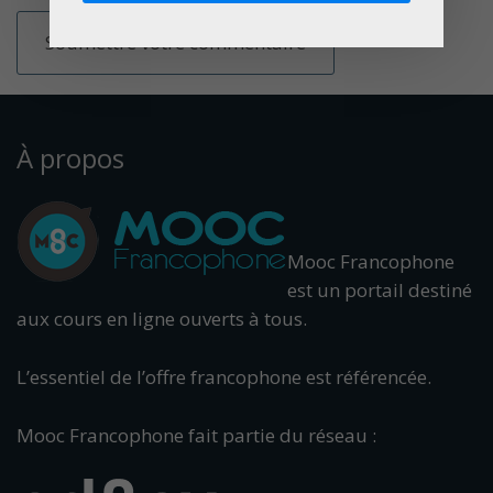
À propos
Mooc Francophone
est un portail destiné
aux cours en ligne ouverts à tous.
L’essentiel de l’offre francophone est référencée.
Mooc Francophone fait partie du réseau :