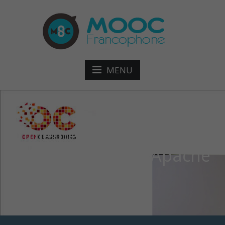
MENU
Implémentez le patron
MVC en Java avec Apache
Struts mod