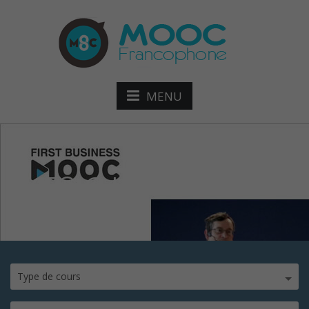
MENU
ICCF®-@-HEC-Paris
Type de cours