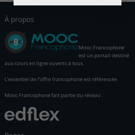
À propos
Mooc Francophone
est un portail destiné
aux cours en ligne ouverts à tous.
L’essentiel de l’offre francophone est référencée.
Mooc Francophone fait partie du réseau :