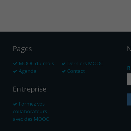
Pages
N
MOOC du mois
Derniers MOOC
R
Agenda
Contact
Entreprise
Formez vos
collaborateurs
avec des MOOC