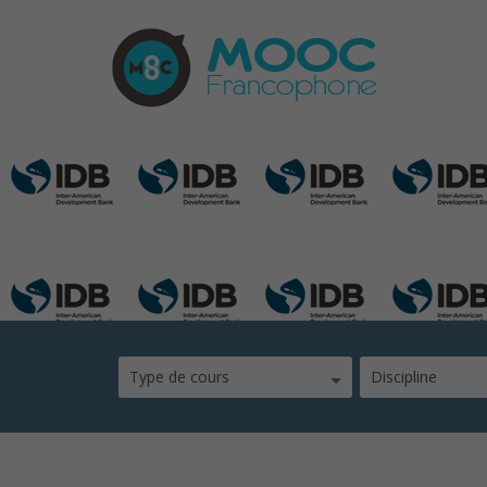
idb
Type de cours
Discipline