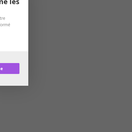
ne les
tre
nformé
re