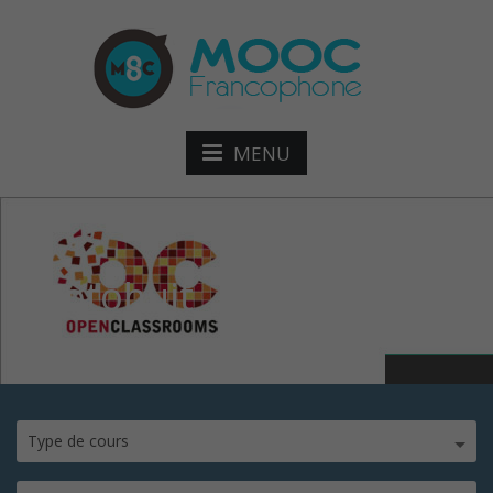
MENU
photohuit
Type de cours