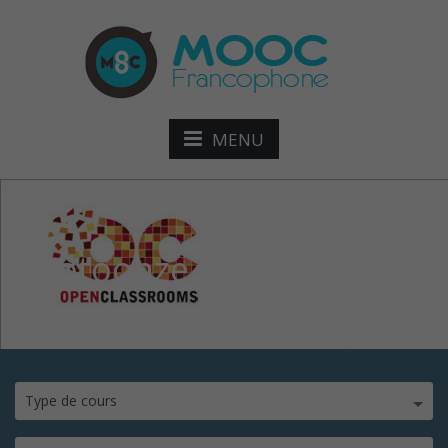
MENU
photoonze
Type de cours