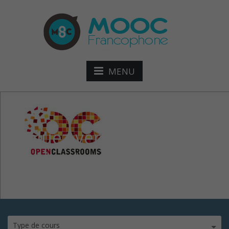
MENU
évoluez-vers-une-
architecture-php-pro
Type de cours