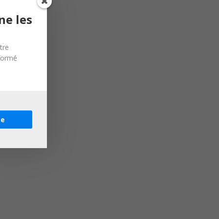
ne les
tre
nformé
re