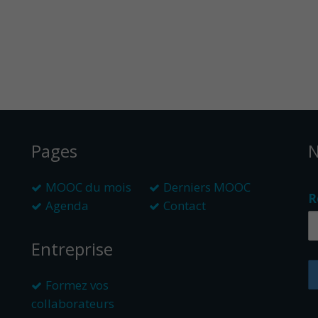
Pages
N
MOOC du mois
Derniers MOOC
R
Agenda
Contact
Entreprise
Formez vos
collaborateurs