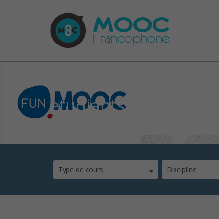
etudiants_dyslexiq
Type de cours
Discipline