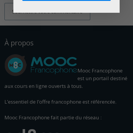
À propos
Mooc Francophone
est un portail destiné
aux cours en ligne ouverts à tous.
L’essentiel de l’offre francophone est référencée.
Mooc Francophone fait partie du réseau :