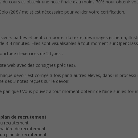
du cours et obtenir une note finale d’au moins 70% pour obtenir votre
(20€ / mois) est nécessaire pour valider votre certification.
eurs parties et peut comporter du texte, des images (schéma, illustr
3-4 minutes. Elles sont visualisables à tout moment sur OpenClassr
ponctuée d’exercices de 2 types :
 site web avec des consignes précises).
Chaque devoir est corrigé 3 fois par 3 autres élèves, dans un process
e des 3 notes reçues sur le devoir.
de panique ! Vous pouvez à tout moment obtenir de l’aide sur les foru
e plan de recrutement
 au recrutement
 matière de recrutement
s un plan de recrutement