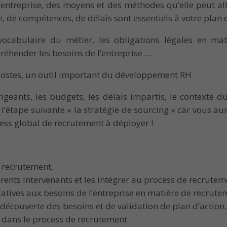
entreprise, des moyens et des méthodes qu’elle peut al
 de compétences, de délais sont essentiels à votre plan d
vocabulaire du métier, les obligations légales en mat
réhender les besoins de l’entreprise …
e postes, un outil important du développement RH .
geants, les budgets, les délais impartis, le contexte du
 l’étape suivante « la stratégie de sourcing » car vous a
cess global de recrutement à déployer !
 recrutement,
érents intervenants et les intégrer au process de recrutem
elatives aux besoins de l’entreprise en matière de recrute
écouverte des besoins et de validation de plan d’action.
er dans le process de recrutement