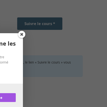
Suivre le cours *
ne les
tre
nformé
 aucun cours, le lien « Suivre le cours » vous
re