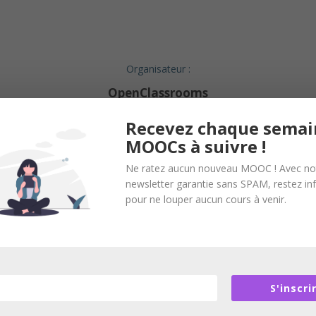
Organisateur :
OpenClassrooms
Recevez chaque semai
MOOCs à suivre !
Ne ratez aucun nouveau MOOC ! Avec no
newsletter garantie sans SPAM, restez i
en relation sans inscription et sans intermédiaire. Nous n’organisons
pour ne louper aucun cours à venir.
s. Les participants peuvent également évaluer ce cours en cliquant
ici
S'inscri
 du développement RH durant plusieurs années en grande entreprise