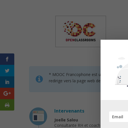
* MOOC Francophone est un service de mise 
redirige vers la page web des organisateur
Intervenants
Joelle Salou
Consultante RH et coach – Responsable