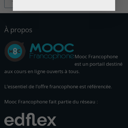
À propos
Mooc Francophone
est un portail destiné
aux cours en ligne ouverts à tous.
L’essentiel de l’offre francophone est référencée.
Mooc Francophone fait partie du réseau :