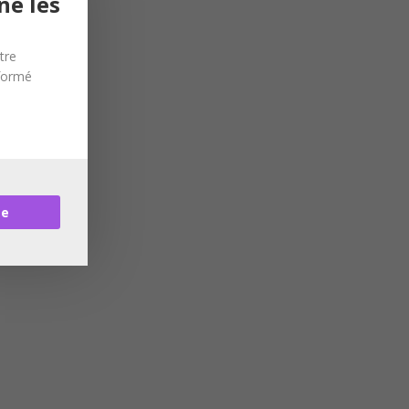
ne les
tre
nformé
re