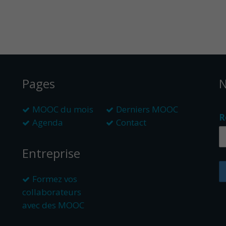
Pages
N
MOOC du mois
Derniers MOOC
R
Agenda
Contact
Entreprise
Formez vos
collaborateurs
avec des MOOC