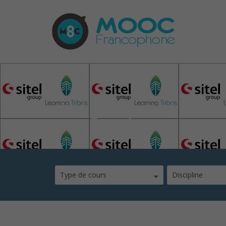
sitel group and learni
Type de cours
Discipline