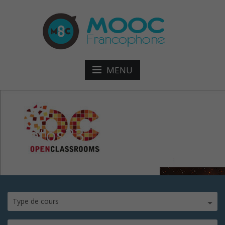
MENU
photos33
Type de cours