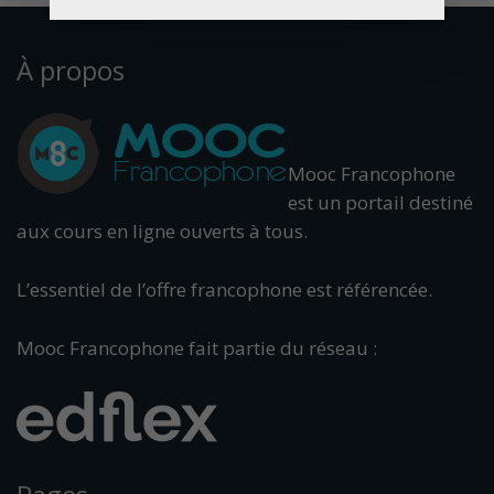
À propos
Mooc Francophone
est un portail destiné
aux cours en ligne ouverts à tous.
L’essentiel de l’offre francophone est référencée.
Mooc Francophone fait partie du réseau :