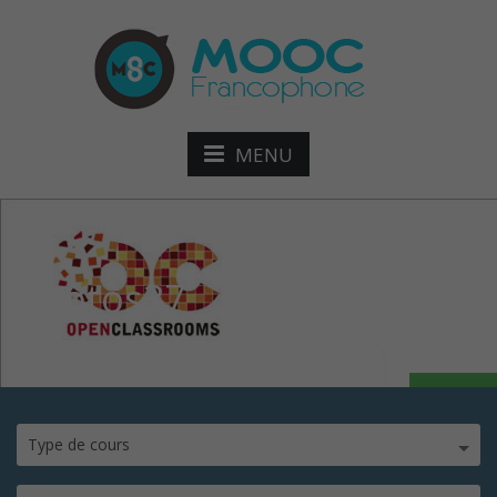
MENU
photos37
Type de cours