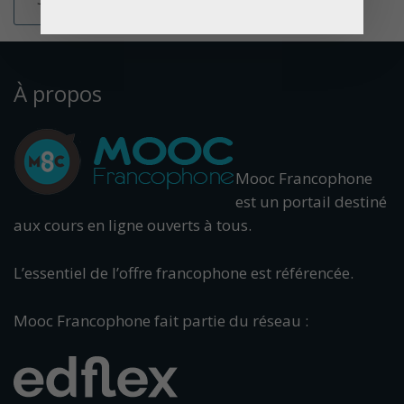
À propos
Mooc Francophone
est un portail destiné
aux cours en ligne ouverts à tous.
L’essentiel de l’offre francophone est référencée.
Mooc Francophone fait partie du réseau :