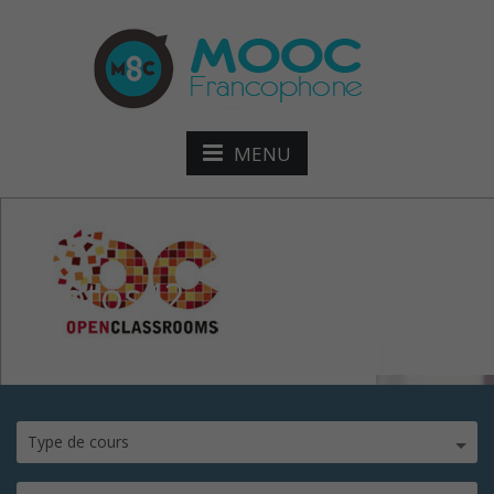
MENU
photos42
Type de cours