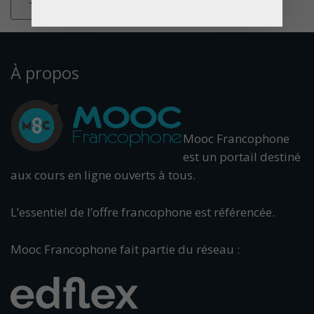
À propos
Mooc Francophone
est un portail destiné
aux cours en ligne ouverts à tous.
L’essentiel de l’offre francophone est référencée.
Mooc Francophone fait partie du réseau :