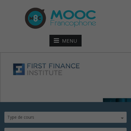
MENU
spoc-culture-bancaire
Type de cours