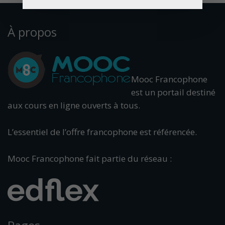
À propos
Mooc Francophone
est un portail destiné
aux cours en ligne ouverts à tous.
L’essentiel de l’offre francophone est référencée.
Mooc Francophone fait partie du réseau :