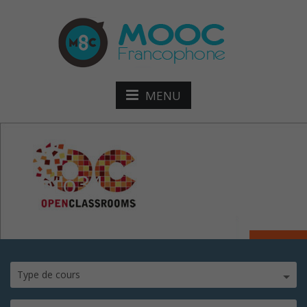
MENU
photo34
Type de cours