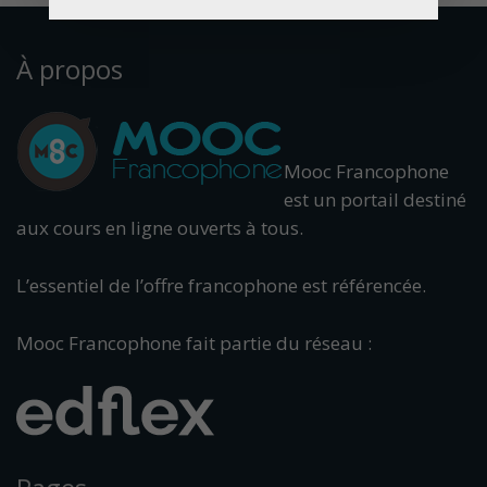
À propos
Mooc Francophone
est un portail destiné
aux cours en ligne ouverts à tous.
L’essentiel de l’offre francophone est référencée.
Mooc Francophone fait partie du réseau :