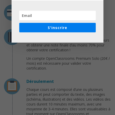
Coût
Gratuit
S'inscrire
Certification
Vous devez compléter tous les exercices du cours
et obtenir une note finale d’au moins 70% pour
obtenir votre certification !
Un compte OpenClassrooms Premium Solo (20€ /
mois) est nécessaire pour valider votre
certification.
Déroulement
Chaque cours est composé d’une ou plusieurs
parties et peut comporter du texte, des images
(schéma, illustration) et des vidéos. Les vidéos des
cours durent 10 minutes maximum, avec une
moyenne de 3-4 minutes. Elles sont visualisables à
tout moment sur OpenClassrooms et