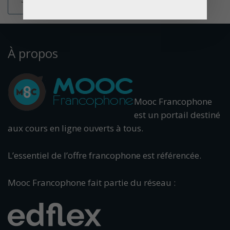
À propos
Mooc Francophone
est un portail destiné
aux cours en ligne ouverts à tous.
L’essentiel de l’offre francophone est référencée.
Mooc Francophone fait partie du réseau :