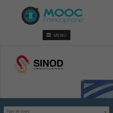
MENU
connaitre jésus christ
avec l’église antique
Type de cours