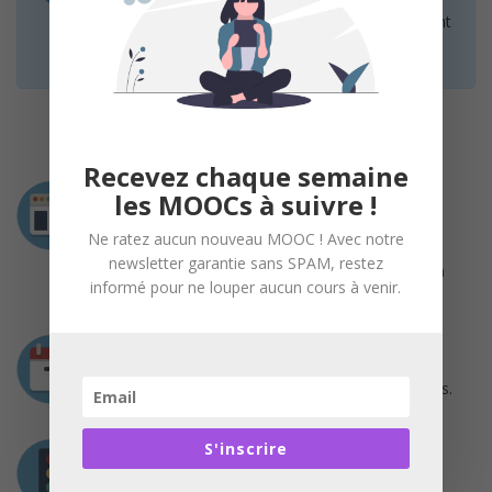
organisateurs. Les participants peuvent également
évaluer ce cours en cliquant
ici
Recevez chaque semaine
Intervenants
les MOOCs à suivre !
Joelle Salou
Ne ratez aucun nouveau MOOC ! Avec notre
Consultante RH et coach – Responsable du
newsletter garantie sans SPAM, restez
développement RH durant plusieurs années en
informé pour ne louper aucun cours à venir.
grande entreprise
Durée
3 séquences pour une durée totale de 8 heures.
S'inscrire
Prérequis