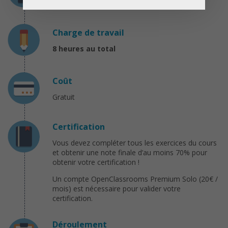
Prérequis : aucun.
Charge de travail
8 heures au total
Coût
Gratuit
Certification
Vous devez compléter tous les exercices du cours
et obtenir une note finale d’au moins 70% pour
obtenir votre certification !
Un compte OpenClassrooms Premium Solo (20€ /
mois) est nécessaire pour valider votre
certification.
Déroulement