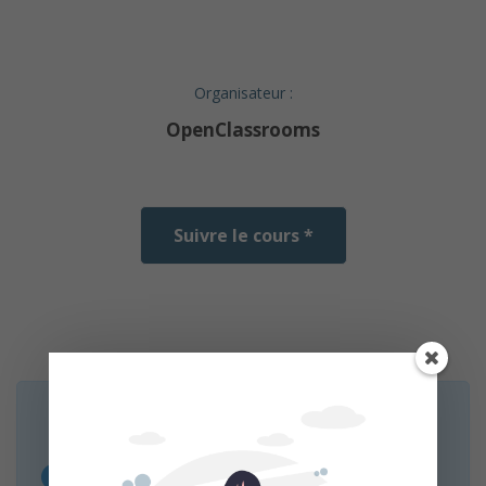
Organisateur :
OpenClassrooms
Suivre le cours *
* MOOC Francophone est un service de mise en
relation sans inscription et sans intermédiaire.
Nous n’organisons aucun cours, le lien « Suivre le
cours » vous redirige vers la page web des