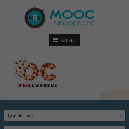
MENU
photo16
Type de cours