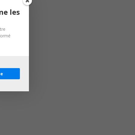
ne les
tre
nformé
re