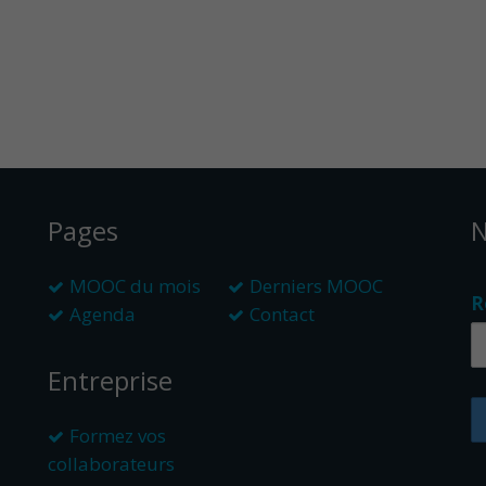
Pages
N
MOOC du mois
Derniers MOOC
R
Agenda
Contact
Entreprise
Formez vos
collaborateurs