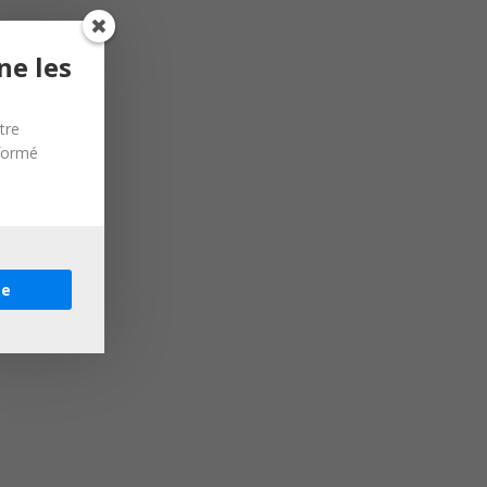
ne les
tre
nformé
re