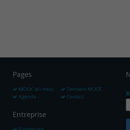
Pages
N
MOOC du mois
Derniers MOOC
R
Agenda
Contact
Entreprise
Formez vos