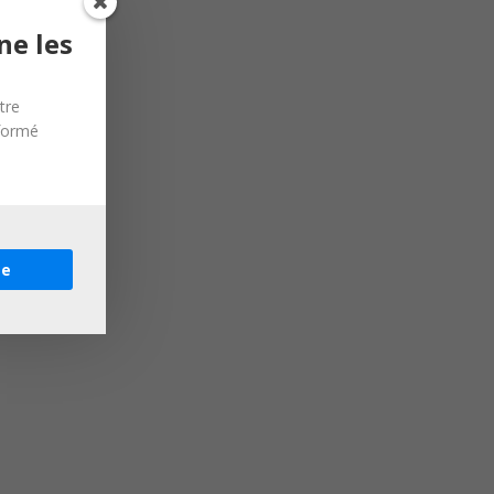
ne les
tre
nformé
re