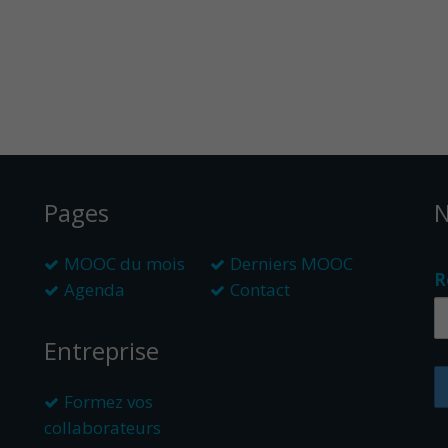
Pages
N
MOOC du mois
Derniers MOOC
R
Agenda
Contact
Entreprise
Formez vos
collaborateurs