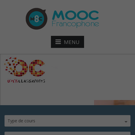
MENU
controler-calculs-de-paie
Type de cours