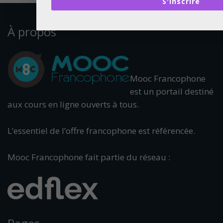
S'inscrire
À propos
Mooc Francophone
est un portail destiné
aux cours en ligne ouverts à tous.
L’essentiel de l’offre francophone est référencée.
Mooc Francophone fait partie du réseau :