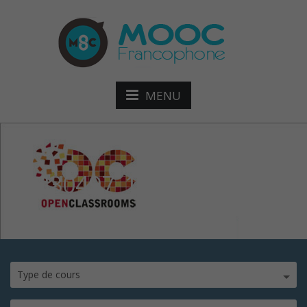
MENU
21330497_10208499221512
Type de cours