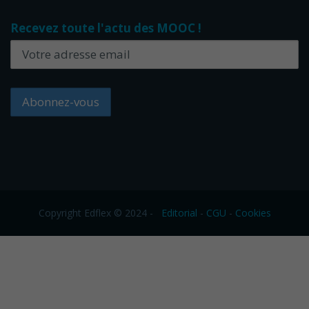
Recevez toute l'actu des MOOC !
Copyright Edflex © 2024 -
Editorial
-
CGU
-
Cookies