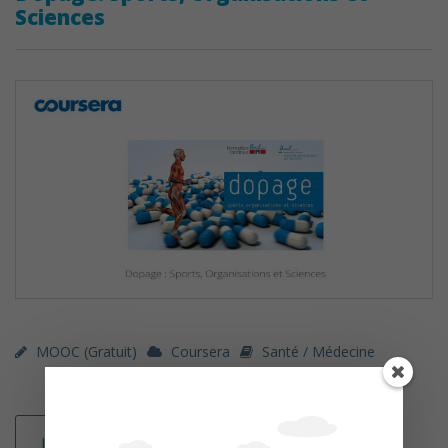
Sciences
MOOC (gratuit)
Coursera
Santé / Médecine
Lire la suite