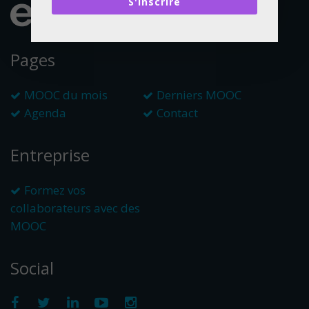
S'inscrire
Pages
MOOC du mois
Derniers MOOC
Agenda
Contact
Entreprise
Formez vos
collaborateurs avec des
MOOC
Social