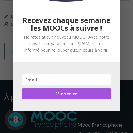
MOOC (gratuit)
FUN
Recevez chaque semaine
Sciences Humaines & Sociales
les MOOCs à suivre !
Ne ratez aucun nouveau MOOC ! Avec notre
newsletter garantie sans SPAM, restez
informé pour ne louper aucun cours à venir.
Lire la suite
S'inscrire
À propos
Mooc Francophone
est un portail destiné