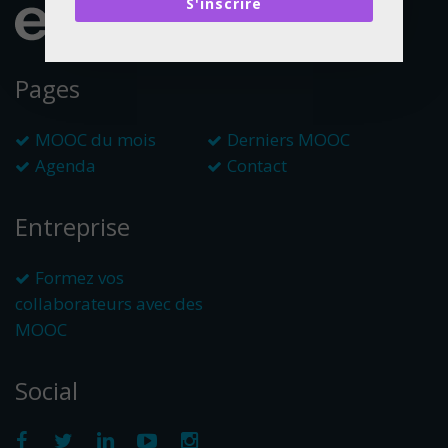
S'inscrire
Pages
MOOC du mois
Derniers MOOC
Agenda
Contact
Entreprise
Formez vos
collaborateurs avec des
MOOC
Social