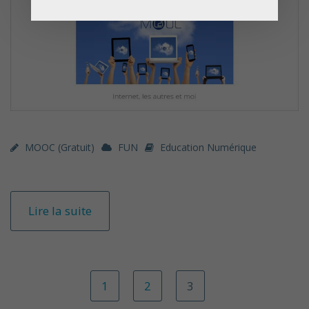
MOOC (gratuit)
FUN
Education Numérique
Lire la suite
1
2
3