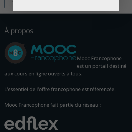
À propos
Mooc Francophone
est un portail destiné
aux cours en ligne ouverts à tous.
L’essentiel de l’offre francophone est référencée.
Mooc Francophone fait partie du réseau :