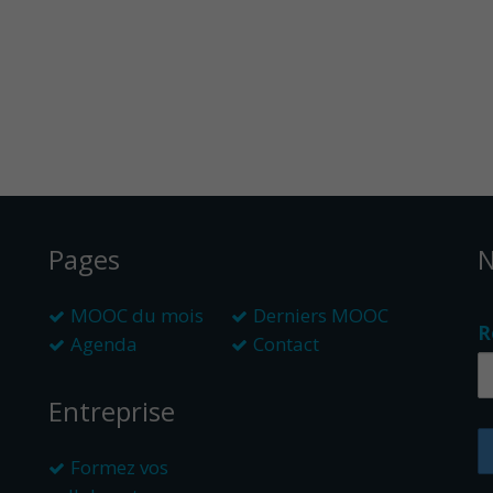
Pages
N
MOOC du mois
Derniers MOOC
R
Agenda
Contact
Entreprise
Formez vos