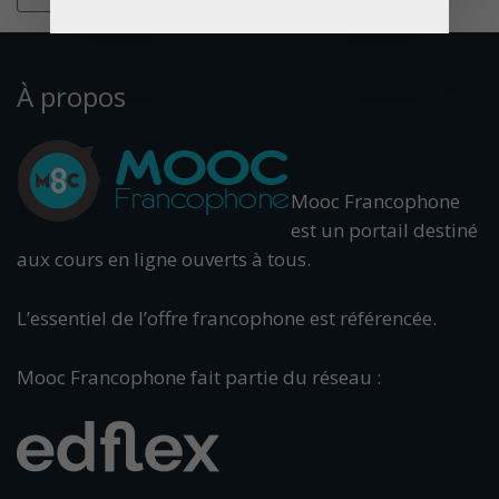
À propos
Mooc Francophone
est un portail destiné
aux cours en ligne ouverts à tous.
L’essentiel de l’offre francophone est référencée.
Mooc Francophone fait partie du réseau :