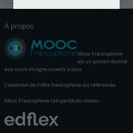
À propos
Mooc Francophone
est un portail destiné
aux cours en ligne ouverts à tous.
L’essentiel de l’offre francophone est référencée.
Mooc Francophone fait partie du réseau :