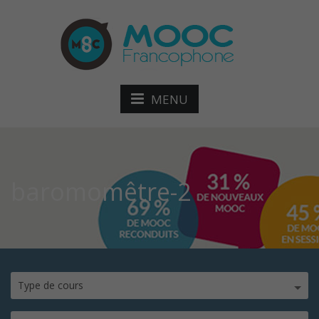
MENU
baromomêtre-2
Type de cours