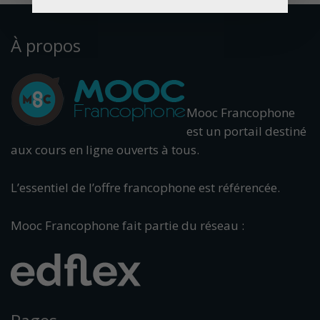
À propos
Mooc Francophone
est un portail destiné
aux cours en ligne ouverts à tous.
L’essentiel de l’offre francophone est référencée.
Mooc Francophone fait partie du réseau :