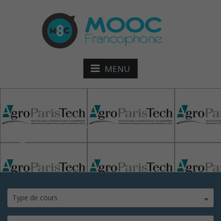
MENU
AgroParisTech
Type de cours