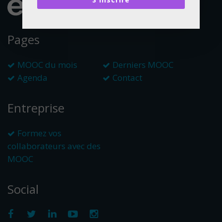
Pages
MOOC du mois
Derniers MOOC
Agenda
Contact
Entreprise
Formez vos
collaborateurs avec des
MOOC
Social