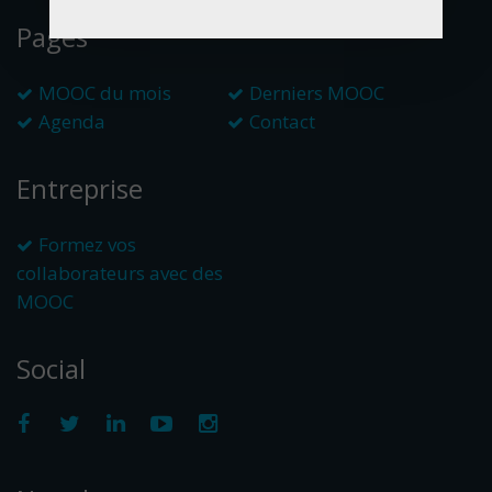
Pages
MOOC du mois
Derniers MOOC
Agenda
Contact
Entreprise
Formez vos
collaborateurs avec des
MOOC
Social