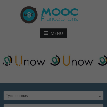
MENU
Unow1
Type de cours