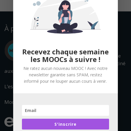
À propos
Recevez chaque semaine
Mooc Francophone
les MOOCs à suivre !
est un portail destiné
Ne ratez aucun nouveau MOOC ! Avec notre
aux cours en ligne ouverts à tous.
newsletter garantie sans SPAM, restez
informé pour ne louper aucun cours à venir.
L’essentiel de l’offre francophone est référencée.
Mooc Francophone fait partie du réseau :
S'inscrire