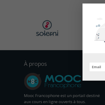
À propos
Mooc Francophone est un portail destiné
aux cours en ligne ouverts à tous.