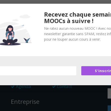
Recevez chaque semai
MOOCs à suivre !
Ne ratez aucun nouveau MOOC ! Avec no
newsletter garantie sans SPAM, restez i
pour ne louper aucun cours à venir.
Pages
N
S'inscri
MOOC du mois
Derniers MOOC
R
Agenda
Contact
Entreprise