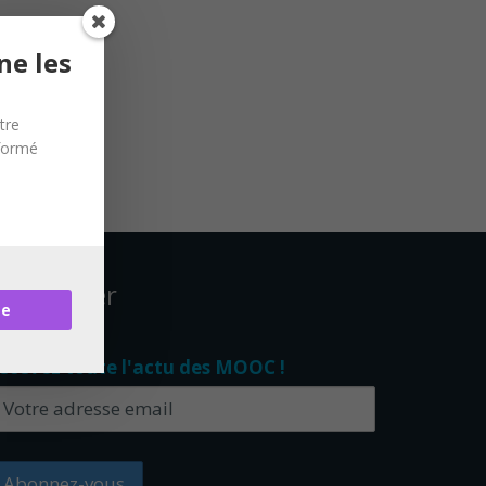
ne les
tre
nformé
ewsletter
re
ecevez toute l'actu des MOOC !