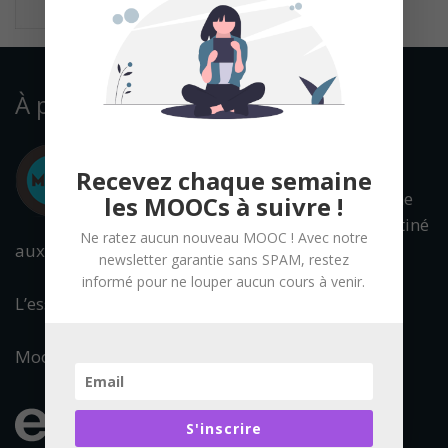
À propos
Recevez chaque semaine
Mooc Francophone
les MOOCs à suivre !
est un portail destiné
Ne ratez aucun nouveau MOOC ! Avec notre
aux cours en ligne ouverts à tous.
newsletter garantie sans SPAM, restez
informé pour ne louper aucun cours à venir.
L’essentiel de l’offre francophone est référencée.
Mooc Francophone fait partie du réseau :
S'inscrire