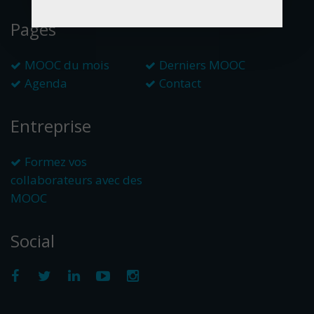
Pages
MOOC du mois
Derniers MOOC
Agenda
Contact
Entreprise
Formez vos
collaborateurs avec des
MOOC
Social