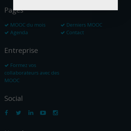
Pages
MOOC du mois
Derniers MOOC
Agenda
Contact
Entreprise
Formez vos
collaborateurs avec des
MOOC
Social