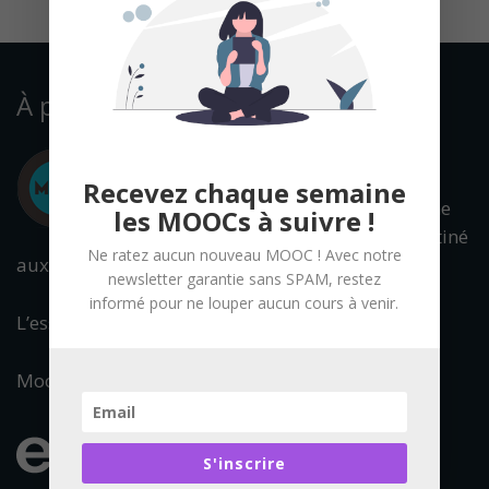
À propos
Recevez chaque semaine
Mooc Francophone
les MOOCs à suivre !
est un portail destiné
Ne ratez aucun nouveau MOOC ! Avec notre
aux cours en ligne ouverts à tous.
newsletter garantie sans SPAM, restez
informé pour ne louper aucun cours à venir.
L’essentiel de l’offre francophone est référencée.
Mooc Francophone fait partie du réseau :
S'inscrire