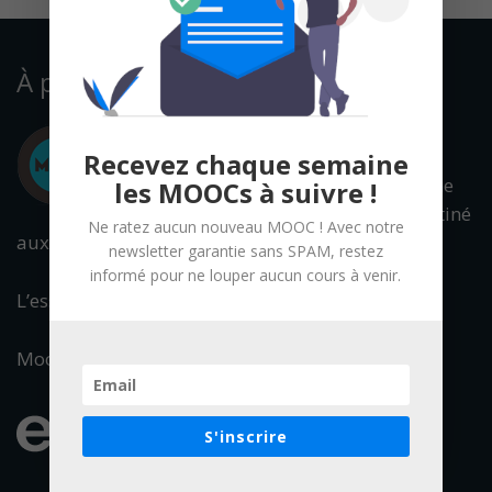
À propos
Recevez chaque semaine
Mooc Francophone
les MOOCs à suivre !
est un portail destiné
Ne ratez aucun nouveau MOOC ! Avec notre
aux cours en ligne ouverts à tous.
newsletter garantie sans SPAM, restez
informé pour ne louper aucun cours à venir.
L’essentiel de l’offre francophone est référencée.
Mooc Francophone fait partie du réseau :
S'inscrire